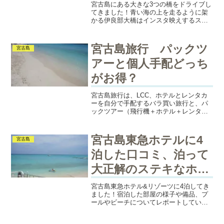
宮古島にある大きな3つの橋をドライブし
てきました！青い海の上を走るように架
かる伊良部大橋はインスタ映えするステ
キな橋。3つの橋を渡る途中に寄った観光
スポットもご紹介しているので、宮古島
に旅行に行かれる方、ぜひ読んでくださ
宮古島旅行 パックツ
宮古島
い！
アーと個人手配どっち
がお得？
宮古島旅行は、LCC、ホテルとレンタカ
ーを自分で手配するバラ買い旅行と、パ
ックツアー（飛行機＋ホテル＋レンタカ
ー）はどちらが安いのか、また、楽天ト
ラベルとじゃらんで料金比較を検証しま
した。
宮古島東急ホテルに4
宮古島
泊した口コミ、泊って
大正解のステキなホテ
ルです♪
宮古島東急ホテル&リゾーツに4泊してき
ました！宿泊した部屋の様子や備品、プ
ールやビーチについてレポートしていま
す。このホテルに宿泊を検討されている
方の参考になれたら幸いです。私の滞在