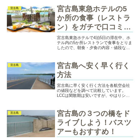
宮古島東急ホテルの5
宮古島
か所の食事（レストラ
ン）をガチで口コミ！
島料理大好き
宮古島東急ホテルで4泊5日の滞在中、ホ
テル内の5か所レストランで食事をとりま
したので、朝食・夕食の内容・値段など
を口コミ・レビューします。朝食の品数
の多さ、夕食の島料理、甘みのある野菜
の天ぷらやグルクンの揚げだしなど、美
宮古島へ安く早く行く
宮古島
味しいものだらけでした！
方法
宮古島に早く安く行く方法を各航空会社
の値段などを調べて比較しています。
LCCは閑散期は安いですが、やはりシー
ズンや週末になるとお値段が高くなるの
で、パックツアーの方が安い場合があり
ます。
宮古島の３つの橋をド
宮古島
ライブしよう！バスツ
アーもおすすめ！