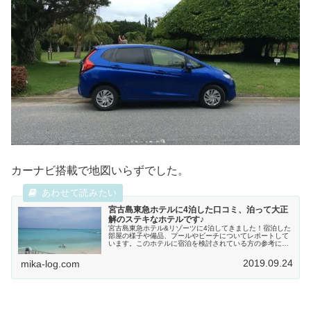
カーナビ搭載で地図いらずでした。
宮古島東急ホテルに4泊した口コミ、泊って大正
解のステキなホテルです♪
宮古島東急ホテル&リゾーツに4泊してきました！宿泊した
部屋の様子や備品、プールやビーチについてレポートして
います。このホテルに宿泊を検討されている方の参考にな
れたら幸いです。私の滞在記ぜひ読んでください＾＾
2019.09.24
mika-log.com