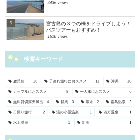
4435 views
宮古島の３つの橋をドライブしよう！
バスツアーもおすすめ！
1618 views
検索キーワード
鹿児島
18
子連れ旅行におススメ
11
沖縄
10
カップルにおススメ
8
一人旅におススメ
6
無料貸切露天風呂
4
群馬
3
幕末
2
霧島温泉
2
日帰り旅行
2
湯の小屋温泉
1
四万温泉
1
水上温泉
1
新潟
1