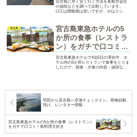
宮古島に早く安く行く方法を各航空会社
の値段などを調べて比較しています。
LCCは閑散期は安いですが、やはりシー
ズンや週末になるとお値段が高くなるの
で、パックツアーの方が安い場合があり
ます。
宮古島東急ホテルの5
宮古島
か所の食事（レストラ
ン）をガチで口コミ！
島料理大好き
宮古島東急ホテルで4泊5日の滞在中、ホ
テル内の5か所レストランで食事をとりま
したので、朝食・夕食の内容・値段など
を口コミ・レビューします。朝食の品数
の多さ、夕食の島料理、甘みのある野菜
の天ぷらやグルクンの揚げだしなど、美
味しいものだらけでした！
羽田から宮古島へ空港チェックイン、荷物自動
預け、レンタカー情報
宮古島東急ホテルの5か所の食事（レストラン）
をガチで口コミ！島料理大好き