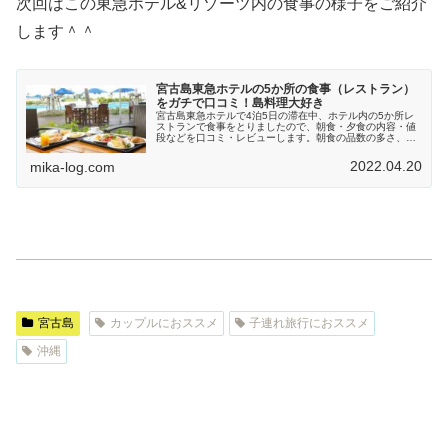
次回はこの東急ホテル&リゾーツ内の食事の様子をご紹介
します＾＾
宮古島東急ホテルの5か所の食事（レストラン）
をガチで口コミ！島料理大好き
宮古島東急ホテルで4泊5日の滞在中、ホテル内の5か所レ
ストランで食事をとりましたので、朝食・夕食の内容・値
段などを口コミ・レビューします。朝食の品数の多さ、夕
食の島料理、甘みのある野菜の天ぷらやグルクンの揚げだ
しなど、美味しいものだらけでした！
2022.04.20
mika-log.com
宮古島
カップルにおススメ
子連れ旅行におススメ
沖縄