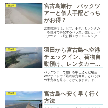
に旅行に行かれる方、ぜひ読んでくださ
宮古島旅行 パックツ
宮古島
い！
アーと個人手配どっち
がお得？
宮古島旅行は、LCC、ホテルとレンタカ
ーを自分で手配するバラ買い旅行と、パ
ックツアー（飛行機＋ホテル＋レンタカ
ー）はどちらが安いのか、また、楽天ト
ラベルとじゃらんで料金比較を検証しま
した。
羽田から宮古島へ空港
宮古島
チェックイン、荷物自
動預け、レンタカー情
報
パックツアーで旅行を申し込んだ場合、
Webサイトで「最終確定書面」という旅
の予定表を見ることができます。そこに
は航空便、宿泊先、レンタカー情報など
が記載されているので、なにかトラブル
があったときなど直接電話できるので印
宮古島へ安く早く行く
宮古島
刷することをおすすめし...
方法