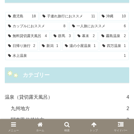
鹿児島
18
子連れ旅行におススメ
11
沖縄
10
カップルにおススメ
8
一人旅におススメ
6
無料貸切露天風呂
4
群馬
3
幕末
2
霧島温泉
2
日帰り旅行
2
新潟
1
湯の小屋温泉
1
四万温泉
1
水上温泉
1
カテゴリー
温泉（貸切露天風呂）
4
九州地方
2
関東甲信越地方
2
空港周辺ホテル
3
メニュー
ホーム
検索
トップ
サイドバー