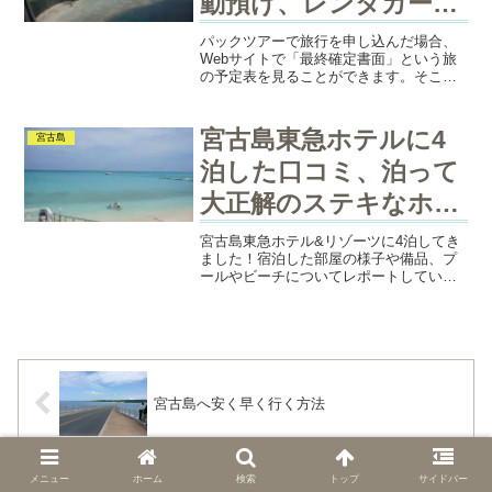
動預け、レンタカー情
報
パックツアーで旅行を申し込んだ場合、
Webサイトで「最終確定書面」という旅
の予定表を見ることができます。そこに
は航空便、宿泊先、レンタカー情報など
が記載されているので、なにかトラブル
があったときなど直接電話できるので印
宮古島東急ホテルに4
宮古島
刷することをおすすめし...
泊した口コミ、泊って
大正解のステキなホテ
ルです♪
宮古島東急ホテル&リゾーツに4泊してき
ました！宿泊した部屋の様子や備品、プ
ールやビーチについてレポートしていま
す。このホテルに宿泊を検討されている
方の参考になれたら幸いです。私の滞在
記ぜひ読んでください＾＾
宮古島へ安く早く行く方法
メニュー
ホーム
検索
トップ
サイドバー
羽田から宮古島へ空港チェックイン、荷物自動