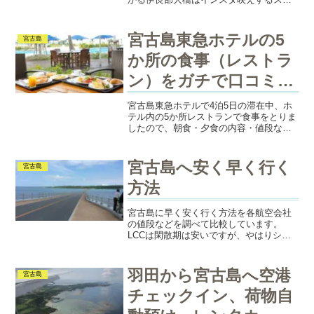
キな橋。3つの橋を渡る途中に寄った観光
スポットもご紹介しているので、宮古島
に旅行に行かれる方、ぜひ読んでくださ
宮古島東急ホテルの5
宮古島
い！
か所の食事（レストラ
ン）をガチで口コミ！
島料理大好き
宮古島東急ホテルで4泊5日の滞在中、ホ
テル内の5か所レストランで食事をとりま
したので、朝食・夕食の内容・値段など
を口コミ・レビューします。朝食の品数
の多さ、夕食の島料理、甘みのある野菜
の天ぷらやグルクンの揚げだしなど、美
宮古島へ安く早く行く
宮古島
味しいものだらけでした！
方法
宮古島に早く安く行く方法を各航空会社
の値段などを調べて比較しています。
LCCは閑散期は安いですが、やはりシー
ズンや週末になるとお値段が高くなるの
で、パックツアーの方が安い場合があり
ます。
羽田から宮古島へ空港
宮古島
チェックイン、荷物自